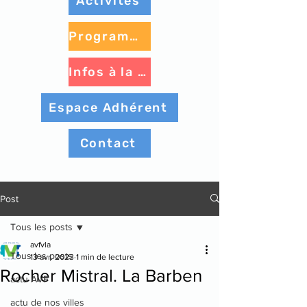
Activités
Programme à venir
Infos à la une
Espace Adhérent
Contact
Post
Tous les posts
avfvla
Tous les posts
13 avr. 2023
1 min de lecture
Rocher Mistral. La Barben
actu AVF
actu de nos villes