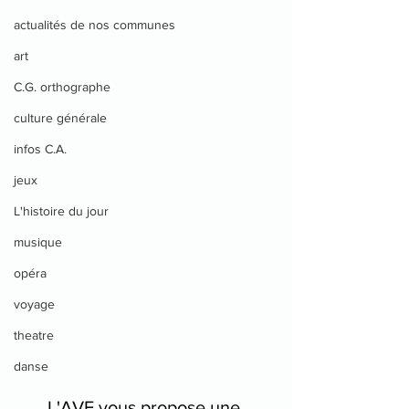
actualités de nos communes
art
C.G. orthographe
culture générale
infos C.A.
jeux
L'histoire du jour
musique
opéra
voyage
theatre
danse
L'AVF vous propose une 