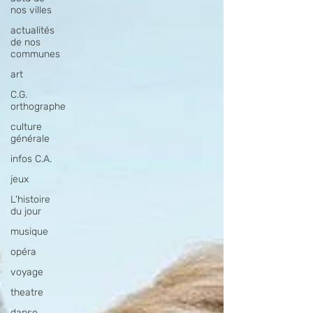
nos villes
actualités
de nos
communes
art
C.G.
orthographe
culture
générale
infos C.A.
jeux
L'histoire
du jour
musique
opéra
voyage
theatre
danse