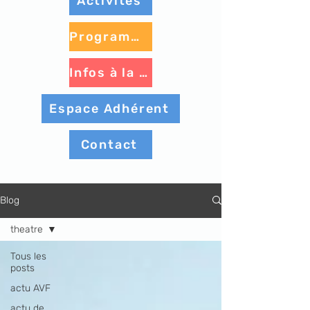
Activités
Programme à venir
Infos à la une
Espace Adhérent
Contact
Blog
theatre
Tous les
posts
actu AVF
actu de