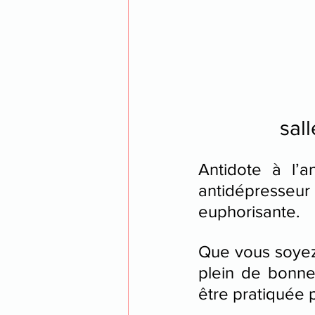
sal
Antidote à l’a
antidépresseur 
euphorisante.
Que vous soyez 
plein de bonne 
être pratiquée p