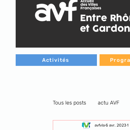
Activités
Progra
Tous les posts
actu AVF
C.G. orthographe
avfvla
6 avr. 2023
cultu
1