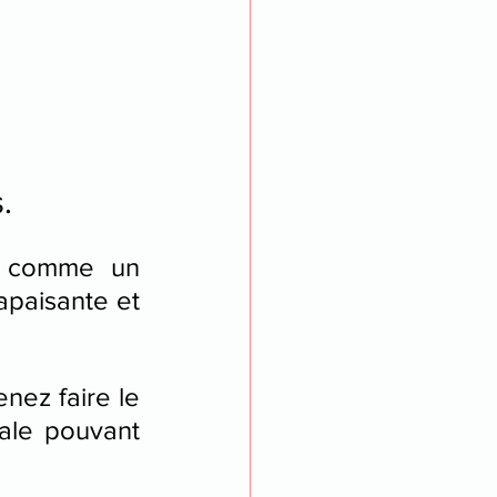
.
t comme un 
apaisante et 
ez faire le 
ale pouvant 