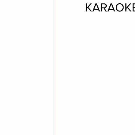
KARAOKE 
opéra
voyage
thea