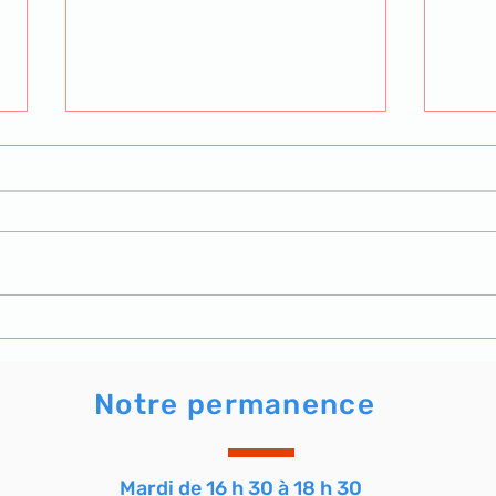
Le trophée Bernard de l'atelier
Reto
Tarot de l'AVF. Clore l'année
party
en beauté.
Notre permanence
Mardi de 16 h 30 à 18 h 30