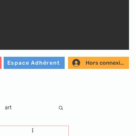
Hors connexion
Espace Adhérent
art
r
musique