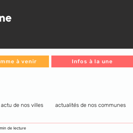
mme à venir
Infos à la une
actu de nos villes
actualités de nos communes
re générale
 min de lecture
infos C.A.
jeux
L'histoire du jou