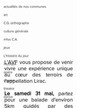
actualités de nos communes
art
C.G. orthographe
culture générale
infos C.A.
jeux
L'histoire du jour
L'AVF vous propose de venir 
musique
vivre une expérience unique 
opéra
au cœur des terroirs de 
l'appellation Lirac.
voyage
theatre
Le samedi 31 mai, 
partez 
danse
pour une balade d'environ 
5km guidés par des 