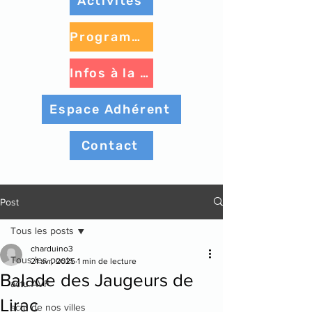
Activités
Programme à venir
Infos à la une
Espace Adhérent
Contact
Post
Tous les posts
charduino3
Tous les posts
21 avr. 2025
1 min de lecture
Balade des Jaugeurs de
actu AVF
Lirac
actu de nos villes