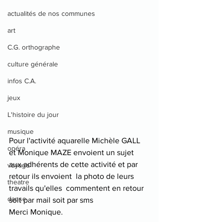
actualités de nos communes
art
C.G. orthographe
culture générale
infos C.A.
jeux
L'histoire du jour
musique
Pour l'activité aquarelle Michèle GALL 
opéra
et Monique MAZE envoient un sujet 
aux adhérents de cette activité et par 
voyage
retour ils envoient  la photo de leurs 
theatre
travails qu'elles  commentent en retour 
danse
soit par mail soit par sms
Merci Monique.