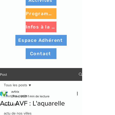
Activités
Programme à venir
Infos à la une
Espace Adhérent
Contact
Post
Tous les posts
avfvla
Tous les posts
21 avr. 2021
1 min de lecture
Actu AVF : L'aquarelle
actu AVF
actu de nos villes