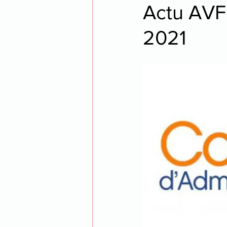
Actu AVF 
2021
opéra
voyage
thea