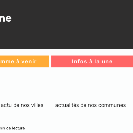
mme à venir
Infos à la une
actu de nos villes
actualités de nos communes
re générale
min de lecture
infos C.A.
jeux
L'histoire du jou