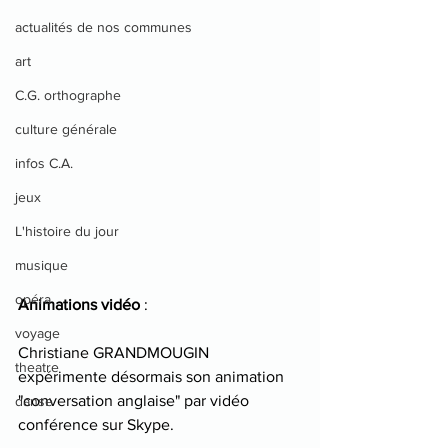
actualités de nos communes
art
C.G. orthographe
culture générale
infos C.A.
jeux
L'histoire du jour
musique
opéra
Animations vidéo 
: 
voyage
Christiane GRANDMOUGIN 
theatre
expérimente désormais son animation 
"conversation anglaise" par vidéo 
danse
conférence sur Skype. 