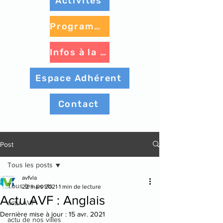
Activités
Programme à venir
Infos à la une
Espace Adhérent
Contact
Post
Tous les posts
avfvla
Tous les posts
22 mars 2021
1 min de lecture
Actu AVF : Anglais
actu AVF
Dernière mise à jour :
15 avr. 2021
actu de nos villes