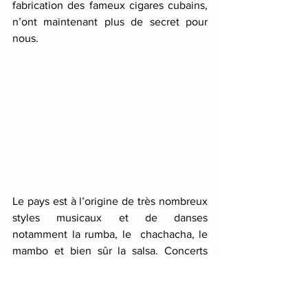
fabrication des fameux cigares cubains, 
n’ont maintenant plus de secret pour 
nous.
Le pays est à l’origine de très nombreux 
styles musicaux et de danses 
notamment la rumba, le  chachacha, le 
mambo et bien sûr la salsa. Concerts 
dans les restaurants et les rues, 
démonstration de danses afro-cubaines 
au musée du carnaval de Santiago, 