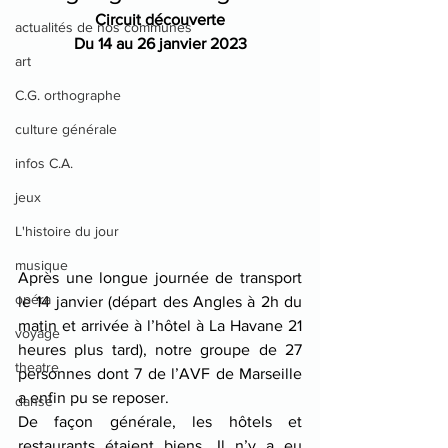
Circuit découverte
actualités de nos communes
Du 14 au 26 janvier 2023
art
C.G. orthographe
culture générale
infos C.A.
jeux
L'histoire du jour
musique
Après une longue journée de transport 
opéra
le 14 janvier (départ des Angles à 2h du 
matin et arrivée à l’hôtel à La Havane 21 
voyage
heures plus tard), notre groupe de 27 
theatre
personnes dont 7 de l’AVF de Marseille 
a enfin pu se reposer.
danse
De façon générale, les hôtels et 
restaurants étaient biens. Il n’y a eu 