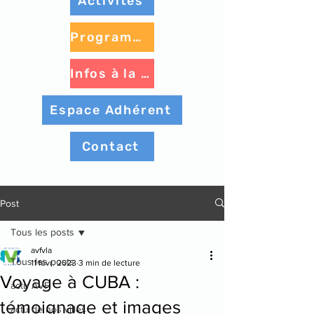
Activités
Programme à venir
Infos à la une
Espace Adhérent
Contact
Post
Tous les posts
avfvla
Tous les posts
11 févr. 2023
3 min de lecture
Voyage à CUBA :
actu AVF
témoignage et images
actu de nos villes