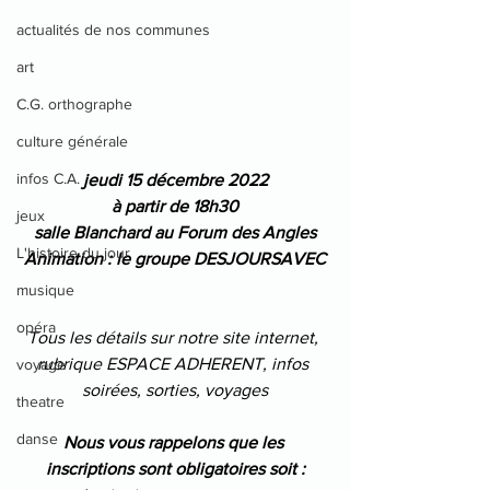
actualités de nos communes
art
C.G. orthographe
culture générale
infos C.A.
jeudi 15 décembre 2022
à partir de 18h30
jeux
salle Blanchard au Forum des Angles
L'histoire du jour
Animation : le groupe DESJOURSAVEC
musique
opéra
Tous les détails sur notre site internet, 
rubrique ESPACE ADHERENT, infos 
voyage
soirées, sorties, voyages
theatre
danse
Nous vous rappelons que les 
inscriptions sont obligatoires soit :