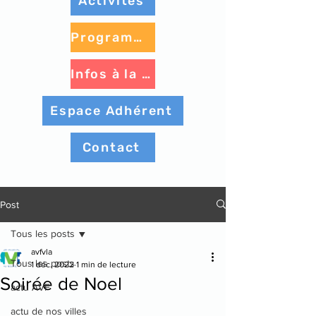
Activités
Programme à venir
Infos à la une
Espace Adhérent
Contact
Post
Tous les posts
avfvla
Tous les posts
1 déc. 2022
1 min de lecture
Soirée de Noel
actu AVF
actu de nos villes