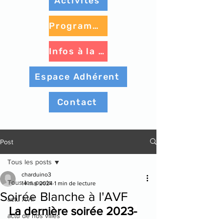
Activités
Programme à venir
Infos à la une
Espace Adhérent
Contact
Post
Tous les posts
charduino3
Tous les posts
14 mai 2024
1 min de lecture
Soirée Blanche à l'AVF
actu AVF
La dernière soirée 2023-
actu de nos villes