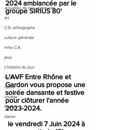
2024 ambiancée par le 
actualités de nos communes
groupe SIRIUS 80'
art
C.G. orthographe
culture générale
infos C.A.
jeux
L'histoire du jour
L'AVF Entre Rhône et 
musique
Gardon vous propose une 
opéra
soirée dansante et festive 
voyage
pour clôturer l'année 
theatre
2023-2024.
danse
 le vendredi 7 Juin 2024 à 