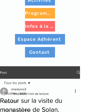
Activités
Programme à venir
Infos à la une
Espace Adhérent
Contact
Post
Tous les posts
charduino3
Tous les posts
7 févr. 2025
1 min de lecture
Retour sur la visite du
actu AVF
monastère de Solan.
actu de nos villes