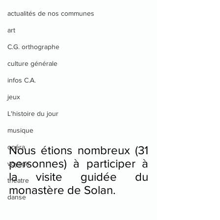
actualités de nos communes
art
C.G. orthographe
culture générale
infos C.A.
jeux
L'histoire du jour
musique
opéra
Nous étions nombreux (31 
personnes) à participer à 
voyage
la visite guidée du 
theatre
monastère de Solan.
danse