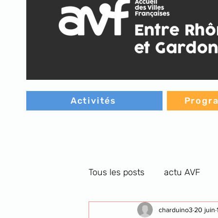
Activités
Progra
Tous les posts
actu AVF
C.G. orthographe
charduino3
cultu
20 juin