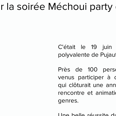
r la soirée Méchoui party
tre
danse
C'était le 19 juin 
polyvalente de Pujaut
Près de 100 perso
venus participer à c
qui clôturait une ann
rencontre et animati
genres.
Une belle réussite du