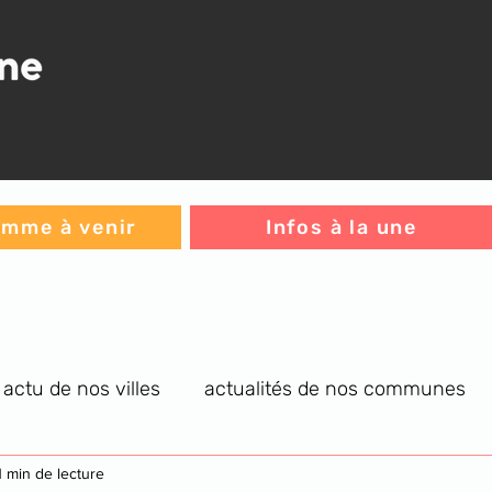
mme à venir
Infos à la une
actu de nos villes
actualités de nos communes
re générale
1 min de lecture
infos C.A.
jeux
L'histoire du jou