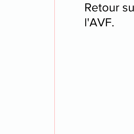
Retour su
l'AVF.
opéra
voyage
thea