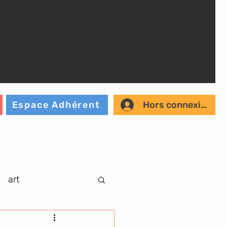
Hors connexion
Espace Adhérent
art
r
musique