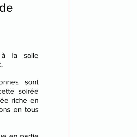
 de
à la salle 
.
nnes sont 
ette soirée 
ée riche en 
ons en tous 
e en partie 