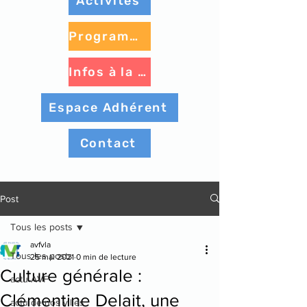
Activités
Programme à venir
Infos à la une
Espace Adhérent
Contact
Post
Tous les posts
avfvla
Tous les posts
25 mai 2021
0 min de lecture
Culture générale :
actu AVF
Clémentine Delait, une
actu de nos villes