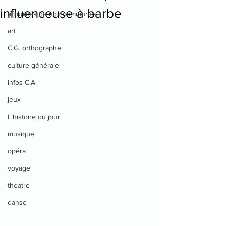
influenceuse à barbe
actualités de nos communes
art
C.G. orthographe
culture générale
infos C.A.
jeux
L'histoire du jour
musique
opéra
voyage
theatre
danse