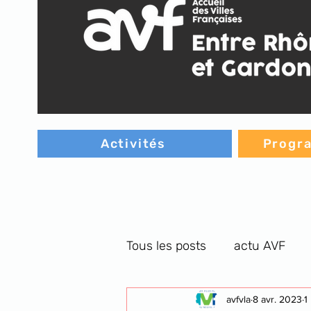
Activités
Progra
Tous les posts
actu AVF
C.G. orthographe
avfvla
8 avr. 2023
cultu
1