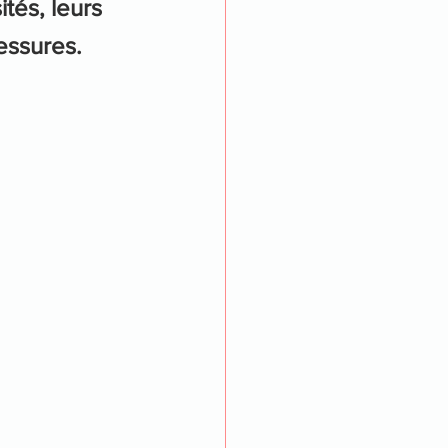
ités, leurs 
essures.