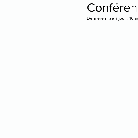
Confére
Dernière mise à jour :
16 a
opéra
voyage
thea