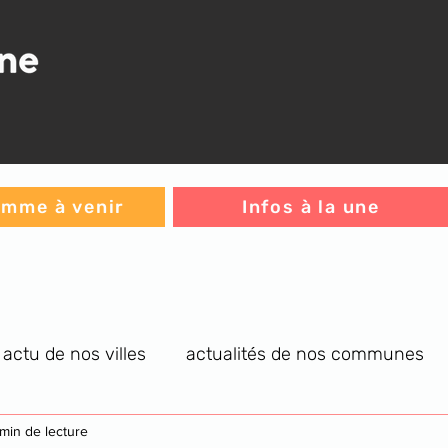
mme à venir
Infos à la une
actu de nos villes
actualités de nos communes
re générale
 min de lecture
infos C.A.
jeux
L'histoire du jou