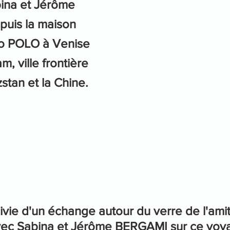
ina et Jérôme 
uis la maison 
o POLO à Venise 
m, ville frontière 
zstan et la Chine.
uivie d'un échange autour du verre de l'amit
ec Sabina et Jérôme BERGAMI sur ce voya