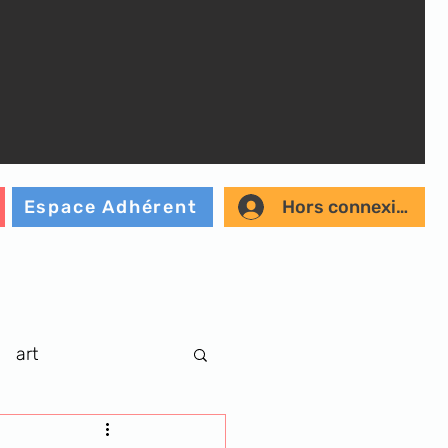
Hors connexion
Espace Adhérent
art
r
musique