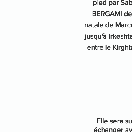
pied par Sab
BERGAMI dep
natale de Marc
jusqu'à Irkeshta
entre le Kirghi
Elle sera s
échanger av