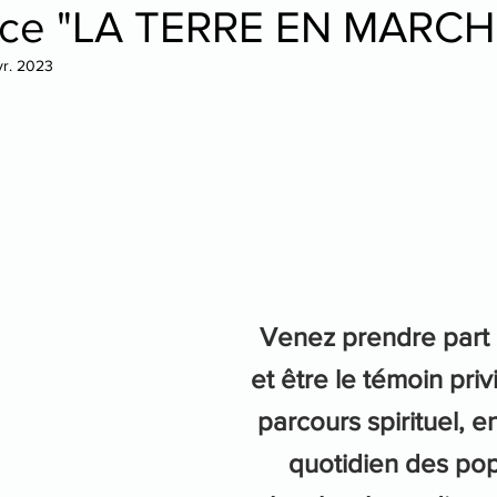
nce "LA TERRE EN MARCH
vr. 2023
tre
danse
Venez prendre part
et être le témoin priv
parcours spirituel, en
quotidien des pop