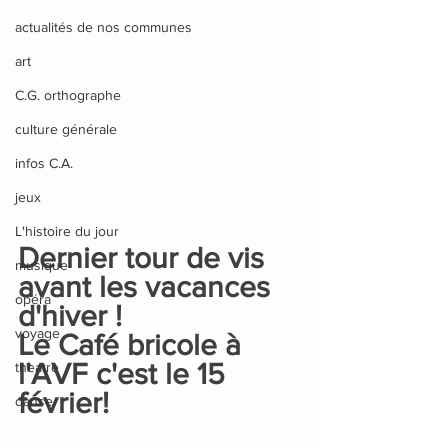
actualités de nos communes
art
C.G. orthographe
culture générale
infos C.A.
jeux
L'histoire du jour
Dernier tour de vis 
musique
avant les vacances 
opéra
d'hiver !
voyage
Le Café bricole à 
l'AVF c'est le 15 
theatre
février!
danse