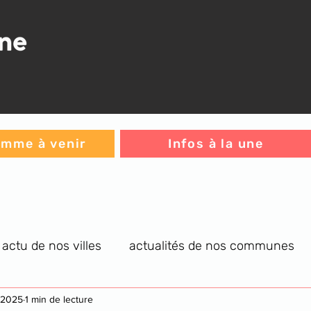
mme à venir
Infos à la une
actu de nos villes
actualités de nos communes
re générale
. 2025
1 min de lecture
infos C.A.
jeux
L'histoire du jou