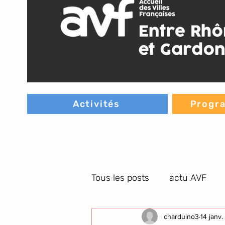
Activités
Progra
Tous les posts
actu AVF
C.G. orthographe
charduino3
cultu
14 janv