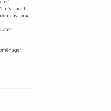
eux!
l n’y paraît.
e de nouveaux 
iption 
roménager, 