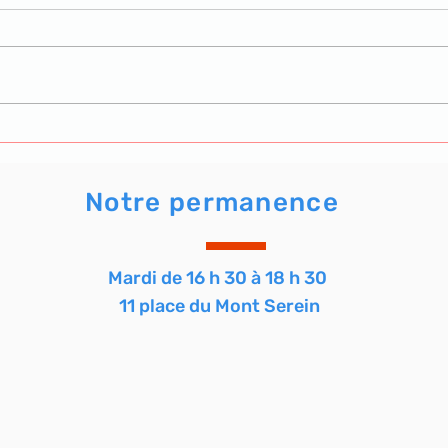
Le trophée Bernard de l'atelier
Reto
Tarot de l'AVF. Clore l'année
party
en beauté.
Notre permanence
Mardi de 16 h 30 à 18 h 30
11 place du Mont Serein