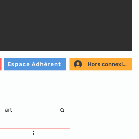
Hors connexion
Espace Adhérent
art
r
musique