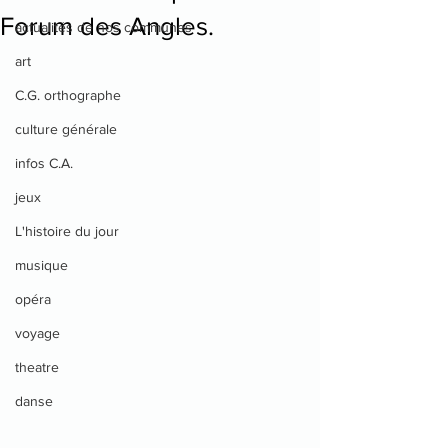
Forum des Angles.
actualités de nos communes
art
C.G. orthographe
culture générale
infos C.A.
jeux
L'histoire du jour
musique
opéra
voyage
theatre
danse