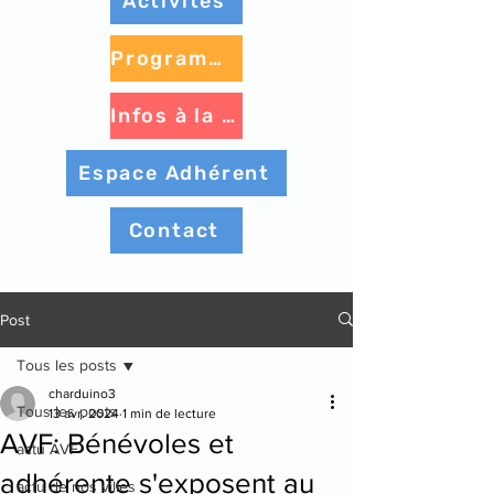
Activités
Programme à venir
Infos à la une
Espace Adhérent
Contact
Post
Tous les posts
charduino3
Tous les posts
13 avr. 2024
1 min de lecture
AVF: Bénévoles et
actu AVF
adhérente s'exposent au
actu de nos villes