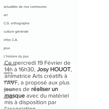
actualités de nos communes
art
C.G. orthographe
culture générale
infos C.A.
jeux
L'histoire du jour
Ce mercredi 19 Février de 
musique
14h à 16h30, 
Josy HOUOT
, 
opéra
animatrice Arts créatifs à 
voyage
l'AVF, a proposé aux plus 
jeunes de 
réaliser un 
theatre
masque
 avec du matériel 
danse
mis à disposition par 
l'association.