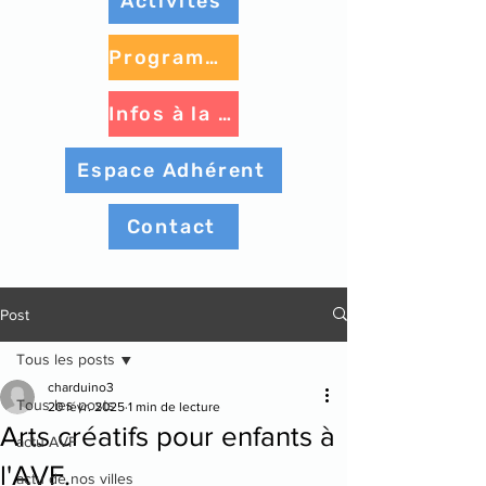
Activités
Programme à venir
Infos à la une
Espace Adhérent
Contact
Post
Tous les posts
charduino3
Tous les posts
20 févr. 2025
1 min de lecture
Arts créatifs pour enfants à
actu AVF
l'AVF.
actu de nos villes