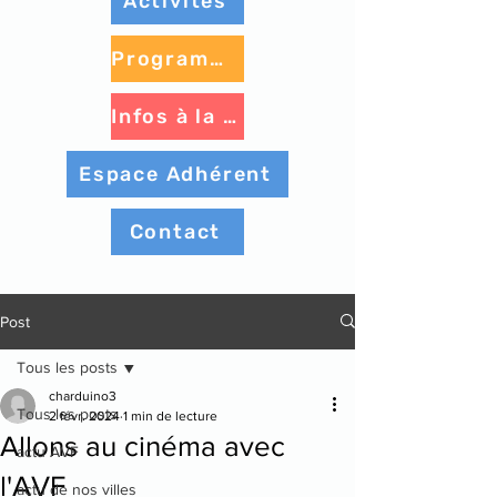
Activités
Programme à venir
Infos à la une
Espace Adhérent
Contact
Post
Tous les posts
charduino3
Tous les posts
2 févr. 2024
1 min de lecture
Allons au cinéma avec
actu AVF
l'AVF
actu de nos villes