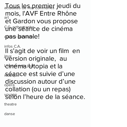
Tous les premier jeudi du 
actualités de nos communes
mois, l'AVF Entre Rhône 
art
et Gardon vous propose 
C.G. orthographe
une séance de cinéma 
pas banale!
culture générale
infos C.A.
Il s'agit de voir un film 
 en 
jeux
version originale,  au 
cinéma Utopia et la 
L'histoire du jour
séance est suivie d’une 
musique
discussion autour d’une 
opéra
collation (ou un repas) 
voyage
selon l’heure de la séance.
theatre
danse