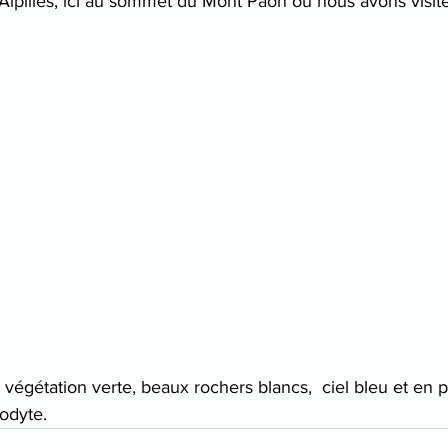
lpilles, ici au sommet du Mont Paon où nous avons visité
: végétation verte, beaux rochers blancs,  ciel bleu et en 
odyte.