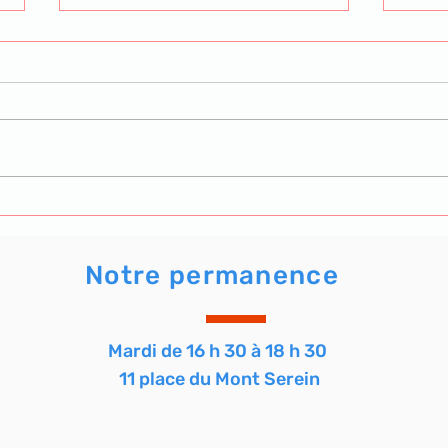
Le trophée Bernard de l'atelier
Reto
Tarot de l'AVF. Clore l'année
party
en beauté.
Notre permanence
Mardi de 16 h 30 à 18 h 30
11 place du Mont Serein