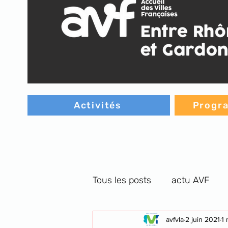
Activités
Progra
Tous les posts
actu AVF
C.G. orthographe
avfvla
2 juin 2021
cultu
1 