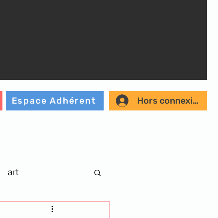
Hors connexion
Espace Adhérent
art
r
musique