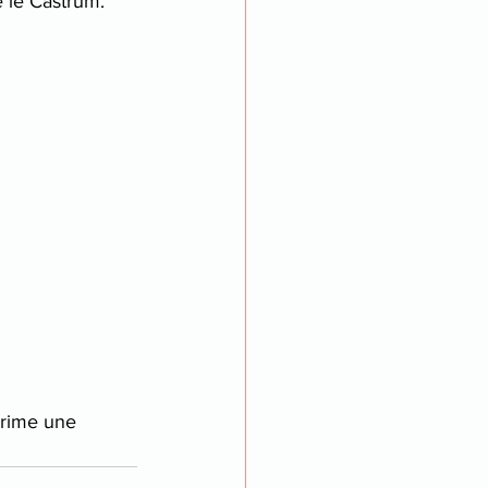
 le Castrum.
prime une 