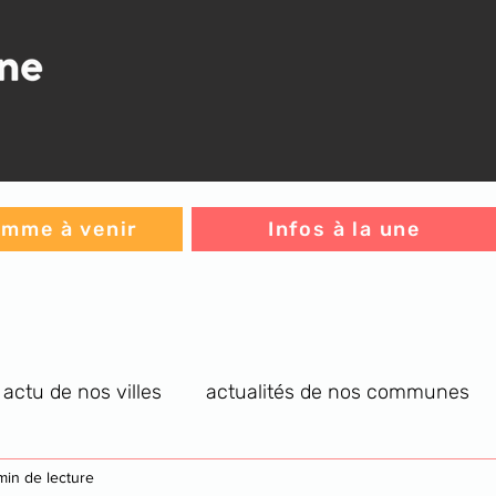
mme à venir
Infos à la une
actu de nos villes
actualités de nos communes
re générale
min de lecture
infos C.A.
jeux
L'histoire du jou