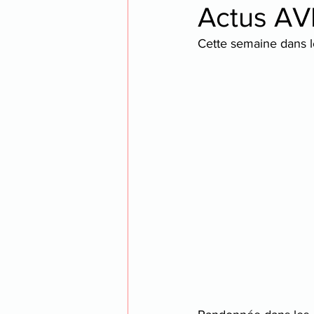
Actus AVF
Cette semaine dans le
opéra
voyage
thea