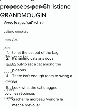
proposées par Christiane
actualités de nos communes
GRANDMOUGIN
art
Avec le mot "cat" (chat)
C.G. orthographe
culture générale
infos C.A.
jeux
to let the cat out of the bag
L'histoire du jour
It's raining cats ans dogs
to put/to set a cat among the 
musique
pigeons
opéra
There isn't enough room to swing a 
voyage
cat
Look what the cat dragged in
theatre
voici les réponses
danse
cracher le morceau /vendre la 
méche /dévoiler