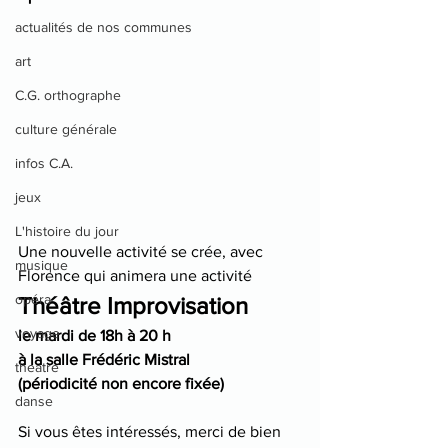
actualités de nos communes
art
C.G. orthographe
culture générale
infos C.A.
jeux
L'histoire du jour
Une nouvelle activité se crée, avec 
musique
Florence qui animera une activité 
opéra
Théâtre Improvisation 
voyage
le mardi de 18h à 20 h 
à la salle Frédéric Mistral
theatre
(périodicité non encore fixée)
danse
Si vous êtes intéressés, merci de bien 