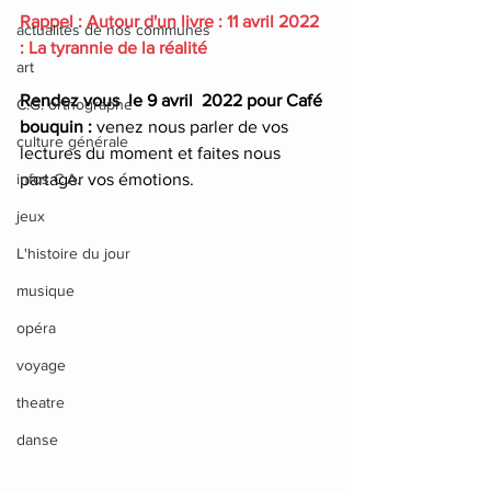
Rappel : Autour d'un livre : 11 avril 2022 
actualités de nos communes
: La tyrannie de la réalité
art
Rendez vous  le 9 avril  2022 pour Café 
C.G. orthographe
bouquin :
 venez nous parler de vos 
culture générale
lectures du moment et faites nous 
infos C.A.
partager vos émotions.
jeux
L'histoire du jour
musique
opéra
voyage
theatre
danse