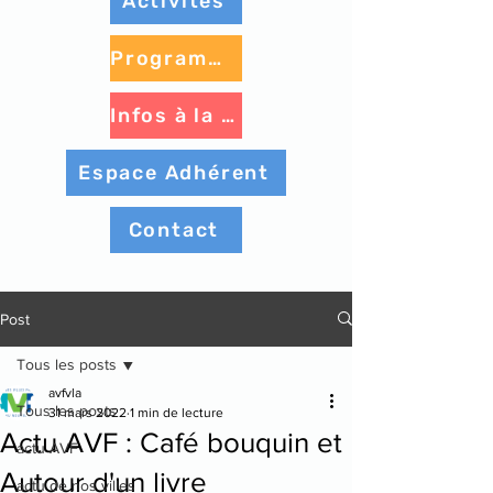
Activités
Programme à venir
Infos à la une
Espace Adhérent
Contact
Post
Tous les posts
avfvla
Tous les posts
31 mars 2022
1 min de lecture
Actu AVF : Café bouquin et
actu AVF
Autour d'un livre
actu de nos villes