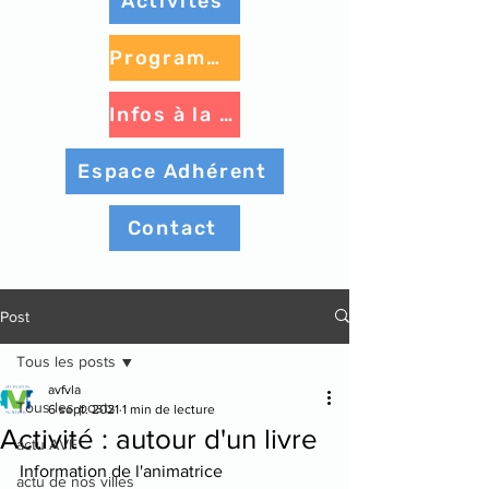
Activités
Programme à venir
Infos à la une
Espace Adhérent
Contact
Post
Tous les posts
avfvla
Tous les posts
6 sept. 2021
1 min de lecture
Activité : autour d'un livre
actu AVF
Information de l'animatrice
actu de nos villes