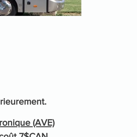
érieurement.
ronique (AVE)
: coût 7$CAN