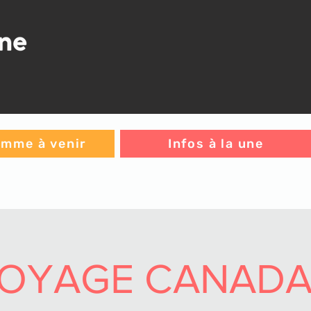
mme à venir
Infos à la une
VOYAGE CANADA