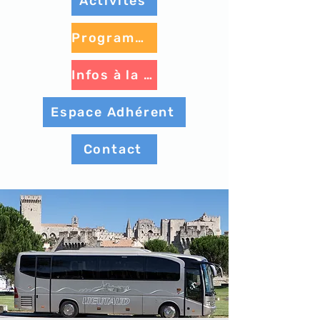
Activités
Programme à venir
Infos à la une
Espace Adhérent
Contact