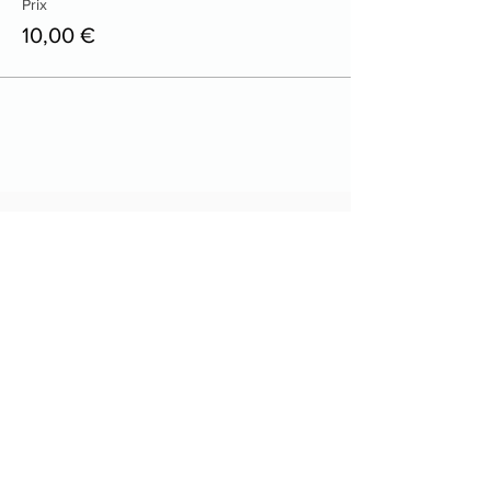
Prix
10,00 €
Contactez nous
11 Place du Mont Serein
30400 VILLENEUVE LES AVIGNON
Téléphone : 04 90 25 15 78
avf.accueil.VLA30@outlook.fr