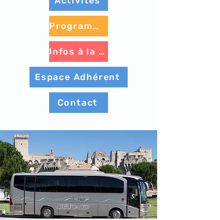
Activités
Programme à venir
Infos à la une
Espace Adhérent
Contact