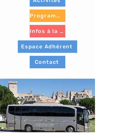
Activités
Programme à venir
Infos à la une
Espace Adhérent
Contact