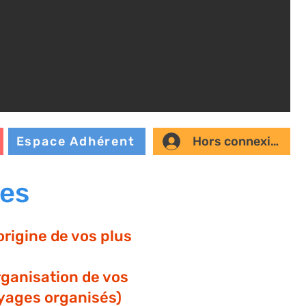
Hors connexion
Espace Adhérent
ges
origine de vos plus
rganisation de vos
oyages organisés)