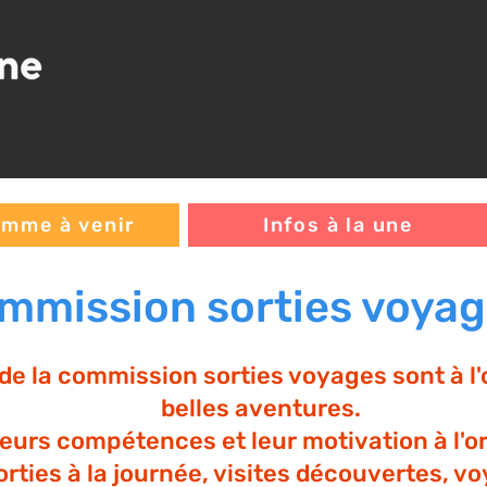
mme à venir
Infos à la une
mmission sorties voya
e la commission sorties voyages sont à l'
belles aventures.
leurs compétences et leur motivation à l'o
rties à la journée, visites découvertes, v