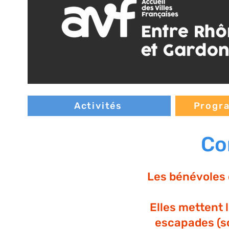
Activités
Progra
Co
Les bénévoles d
Elles mettent 
escapades (so