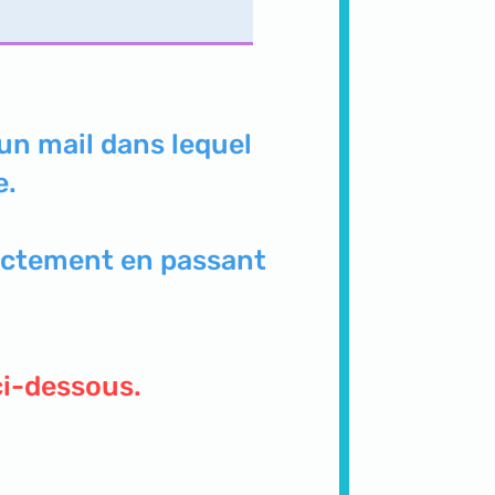
 un mail dans lequel
e.
rectement en passant
ci-dessous.