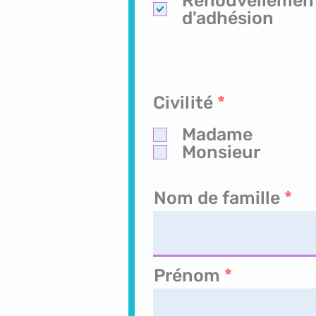
Renouvellemen
l
d'adhésion
i
O
Civilité
*
i
b
r
Madame
l
Monsieur
i
g
a
Nom de famille
t
o
i
r
Prénom
e