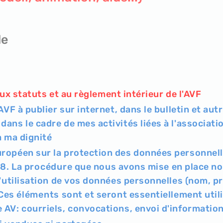
b
l
i
de
g
a
t
o
x statuts et au règlement intérieur de l'AVF
i
r
AVF à publier sur internet, dans le bulletin et au
e
ans le cadre de mes activités liées à l'associatio
à ma dignité
ropéen sur la protection des données personnell
18. La
procédure
que nous avons mise en place n
l'utilisation de vos données personnelles (nom, 
 Ces
éléments
sont et seront essentiellement utili
 AV: courriels, convocations, envoi d'informatio