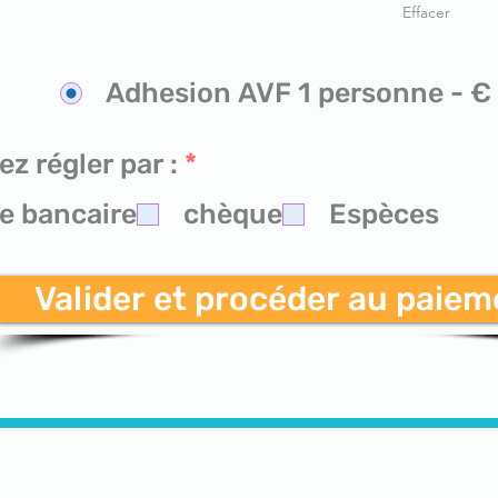
Effacer
Adhesion AVF 1 personne - €
O
ez régler par :
*
b
e bancaire
chèque
Espèces
l
i
g
Valider et procéder au paiem
a
t
o
i
r
e