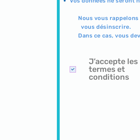
Vos données ne seront n
Nous vous
rappelons
vous
désinscrire.
Dans ce
cas, vous dev
J’accepte les
termes et
conditions