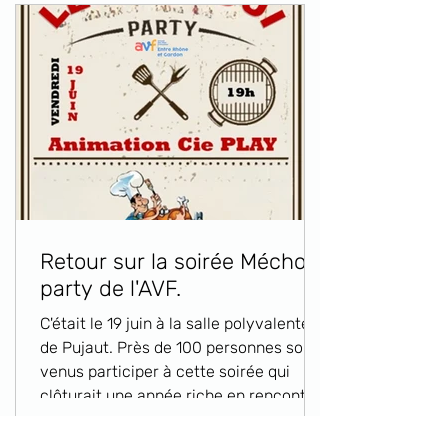
se retrouver à Pujaut. Et le bouche à
oreille fonctionne à merveille puisque
le groupe est en augmentation
constante. Depuis plusieurs années
maintenant, Marc rend un hommage à
Bernard, très bon joueur de Tarot, fidèle
parmi les fidèles qui a été un pilier
depuis le début de l’activit
Retour sur la soirée Méchoui
party de l'AVF.
C'était le 19 juin à la salle polyvalente
de Pujaut. Près de 100 personnes sont
venus participer à cette soirée qui
clôturait une année riche en rencontre
et animations en tous genres. Une belle
réussite due en partie à