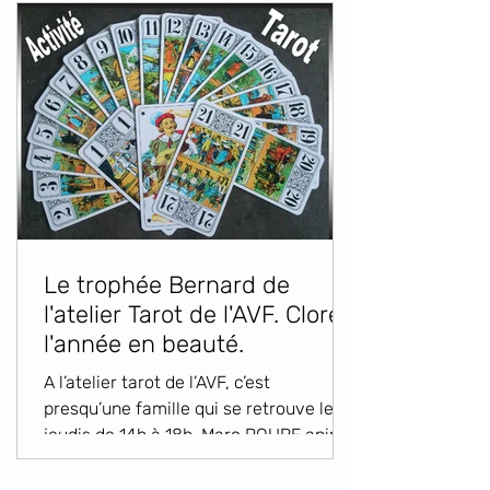
claviers, avec douceur et talent. Edyt,
solaire, à la voix cristalline, nous
emmène dans un voyage délicieux, au
gré de chansons connues, inconnues ,
et improvisées...elle danse même
parfois ses chansons...Nous avons été
in
Le trophée Bernard de
l'atelier Tarot de l'AVF. Clore
l'année en beauté.
A l’atelier tarot de l’AVF, c’est
presqu’une famille qui se retrouve les
jeudis de 14h à 18h. Marc ROURE anime
cet atelier depuis 2016. Tout au long de
l'année, ils sont plus d'une vingtaine à